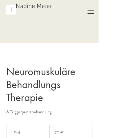
Nadine Meier
Neuromuskuläre
Behandlungs
Therapie
& Triggerpunktbehandlung
70
Euro
1 Std.
1
70 €