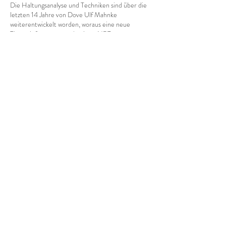
Die Haltungsanalyse und Techniken sind über die
letzten 14 Jahre von Dove Ulf Mahnke
weiterentwickelt worden, woraus eine neue
Therapieform entstanden ist – NBT.
Kontaktangaben
+33 (0) 695096548
nadine.meier91@gmx.net
Promenade de Polangis, Champigny-sur-Marne,
Frankreich