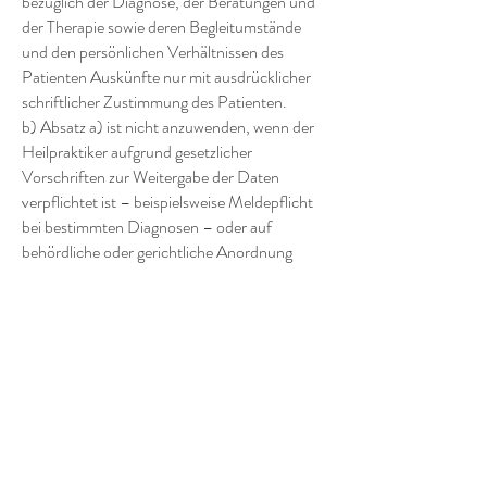
bezüglich der Diagnose, der Beratungen und
der Therapie sowie deren Begleitumstände
und den persönlichen Verhältnissen des
Patienten Auskünfte nur mit ausdrücklicher
schriftlicher Zustimmung des Patienten.
b) Absatz a) ist nicht anzuwenden, wenn der
Heilpraktiker aufgrund gesetzlicher
Vorschriften zur Weitergabe der Daten
verpflichtet ist – beispielsweise Meldepflicht
bei bestimmten Diagnosen – oder auf
behördliche oder gerichtliche Anordnung
auskunftspflichtig ist. Dies gilt auch bei
Auskünften an Personensorgeberechtigte,
nicht aber für Auskünfte an Ehegatten,
Verwandte oder Familienangehörige. Absatz
a) ist ferner nicht anzuwenden, wenn in
Zusammenhang mit der Beratung, Diagnose
oder Therapie persönliche Angriffe gegen ihn
oder seine Berufsausübung stattfinden und er
sich mit der Verwendung zutreffender Daten